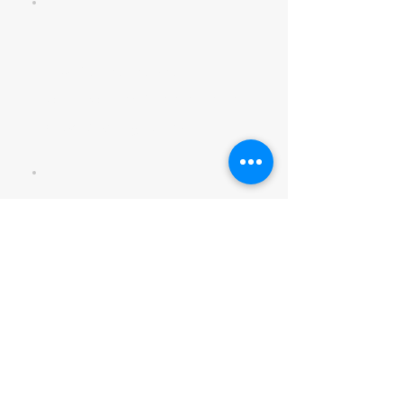
Escríbenos por correo
Resolveremos cualquiera de tus dudas
motivastudio7p@gmail.com
Encuentrános en
Lomo San Lázaro Nº 22 / 7 Palmas
Ver más